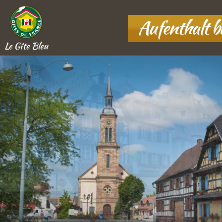
Aufenthalt 
Le Gîte Bleu
10 rue Basse Fontaine
,
67860
Boofzheim, France
+33 7 80 37 43 78
ANFAHRT