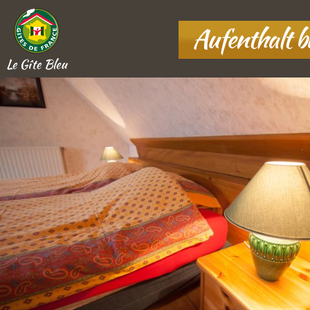
Aufenthalt 
Le Gîte Bleu
10 rue Basse Fontaine
,
67860
Boofzheim, France
+33 7 80 37 43 78
ANFAHRT